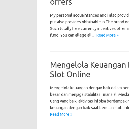
offers
My personal acquaintances and i also provid
put also provides obtainable in The brand n
Such totally free currency incentives offer 
fund. You can allege all…
Read More »
Mengelola Keuangan 
Slot Online
Mengelola keuangan dengan baik dalam berm
besar dan menjaga stabilitas finansial. Mes
uang yang baik, aktivitas ini bisa berdampak
keuangan dengan baik saat bermain slot onl
Read More »