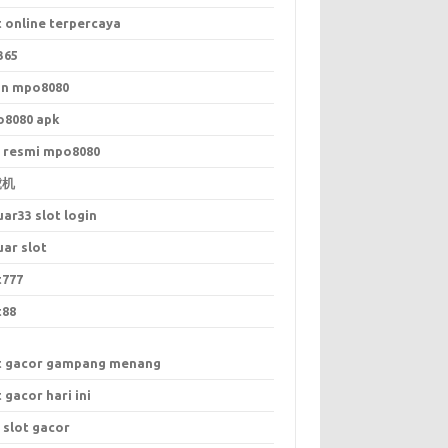
t online terpercaya
365
in mpo8080
8080 apk
k resmi mpo8080
虎机
uar33 slot login
uar slot
t777
t88
t gacor gampang menang
t gacor hari ini
k slot gacor