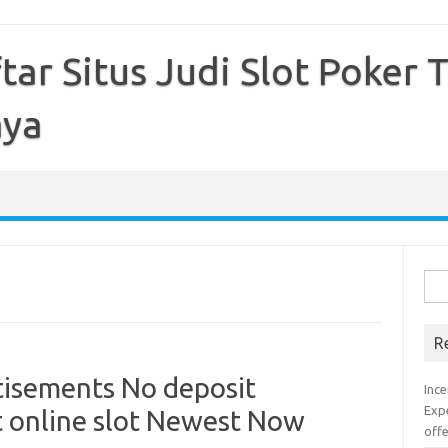
ar Situs Judi Slot Poker 
aya
Sea
for:
R
tisements No deposit
Inc
Exp
t online slot Newest Now
off