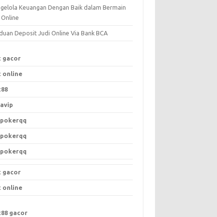
gelola Keuangan Dengan Baik dalam Bermain
 Online
duan Deposit Judi Online Via Bank BCA
t gacor
t online
t88
avip
bpokerqq
bpokerqq
bpokerqq
t gacor
t online
t88 gacor