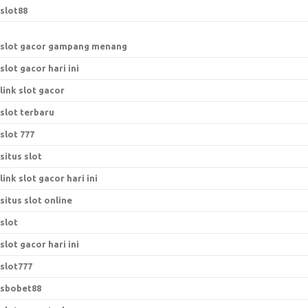
slot88
slot gacor gampang menang
slot gacor hari ini
link slot gacor
slot terbaru
slot 777
situs slot
link slot gacor hari ini
situs slot online
slot
slot gacor hari ini
slot777
sbobet88