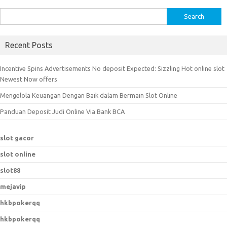
S
e
a
Recent Posts
r
c
Incentive Spins Advertisements No deposit Expected: Sizzling Hot online slot
h
Newest Now offers
f
Mengelola Keuangan Dengan Baik dalam Bermain Slot Online
o
r
Panduan Deposit Judi Online Via Bank BCA
:
slot gacor
slot online
slot88
mejavip
hkbpokerqq
hkbpokerqq