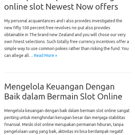
online slot Newest Now offers
My personal acquaintances and i also provides investigated the
new fifty 100 percent free revolves no-put also provides
obtainable in The brand new Zealand and you will chose our very
own finest selections. Such totally free currency incentives offer a
simple way to use common pokies rather than risking the fund. You
can allege all…
Read More »
Mengelola Keuangan Dengan
Baik dalam Bermain Slot Online
Mengelola keuangan dengan baik dalam bermain slot online sangat
penting untuk menghindari kerugian besar dan menjaga stabilitas
finansial. Meski slot online merupakan permainan hiburan, tanpa
pengelolaan uang yang baik, aktivitas ini bisa berdampak negatif.