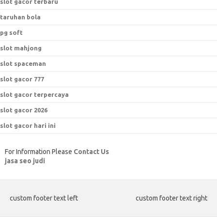
slot gacor terbaru
taruhan bola
pg soft
slot mahjong
slot spaceman
slot gacor 777
slot gacor terpercaya
slot gacor 2026
slot gacor hari ini
For Information Please
Contact Us
jasa seo judi
custom footer text left
custom footer text right