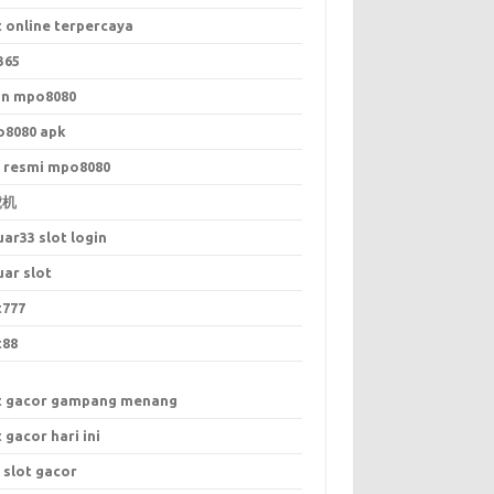
t online terpercaya
365
in mpo8080
8080 apk
k resmi mpo8080
虎机
uar33 slot login
uar slot
t777
t88
t gacor gampang menang
t gacor hari ini
k slot gacor