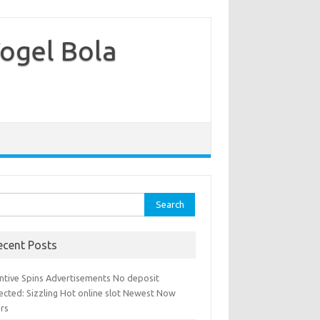
Togel Bola
rch
ecent Posts
entive Spins Advertisements No deposit
ected: Sizzling Hot online slot Newest Now
ers