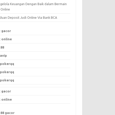
gelola Keuangan Dengan Baik dalam Bermain
 Online
duan Deposit Judi Online Via Bank BCA
t gacor
t online
t88
avip
bpokerqq
bpokerqq
bpokerqq
t gacor
t online
t88 gacor