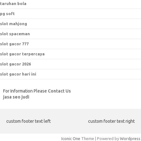
taruhan bola
pg soft
slot mahjong
slot spaceman
slot gacor 777
slot gacor terpercaya
slot gacor 2026
slot gacor hari ini
For Information Please
Contact Us
jasa seo judi
custom footer text left
custom footer text right
Iconic One
Theme | Powered by
Wordpress