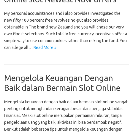
My personal acquaintances and i also provides investigated the
new fifty 100 percent free revolves no-put also provides
obtainable in The brand new Zealand and you will chose our very
own finest selections. Such totally free currency incentives offer a
simple way to use common pokies rather than risking the fund. You
can allege all…
Read More »
Mengelola Keuangan Dengan
Baik dalam Bermain Slot Online
Mengelola keuangan dengan baik dalam bermain slot online sangat
penting untuk menghindari kerugian besar dan menjaga stabilitas
finansial. Meski slot online merupakan permainan hiburan, tanpa
pengelolaan uang yang baik, aktivitas ini bisa berdampak negatif.
Berikut adalah beberapa tips untuk mengelola keuangan dengan