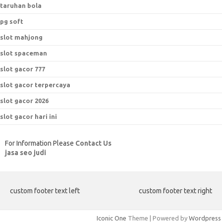
taruhan bola
pg soft
slot mahjong
slot spaceman
slot gacor 777
slot gacor terpercaya
slot gacor 2026
slot gacor hari ini
For Information Please
Contact Us
jasa seo judi
custom footer text left
custom footer text right
Iconic One
Theme | Powered by
Wordpress