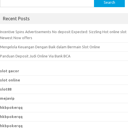
S
e
a
Recent Posts
r
c
Incentive Spins Advertisements No deposit Expected: Sizzling Hot online slot
h
Newest Now offers
f
Mengelola Keuangan Dengan Baik dalam Bermain Slot Online
o
r
Panduan Deposit Judi Online Via Bank BCA
:
slot gacor
slot online
slot88
mejavip
hkbpokerqq
hkbpokerqq
hkbpokerqq