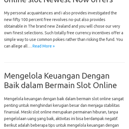
My personal acquaintances and i also provides investigated the
new fifty 100 percent free revolves no-put also provides
obtainable in The brand new Zealand and you will chose our very
own finest selections. Such totally free currency incentives offer a
simple way to use common pokies rather than risking the fund. You
can allege all…
Read More »
Mengelola Keuangan Dengan
Baik dalam Bermain Slot Online
Mengelola keuangan dengan baik dalam bermain slot online sangat
penting untuk menghindari kerugian besar dan menjaga stabilitas
finansial. Meski slot online merupakan permainan hiburan, tanpa
pengelolaan uang yang baik, aktivitas ini bisa berdampak negatif.
Berikut adalah beberapa tips untuk mengelola keuangan dengan