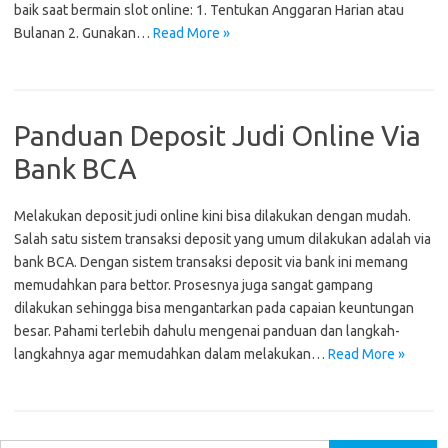
baik saat bermain slot online: 1. Tentukan Anggaran Harian atau
Bulanan 2. Gunakan…
Read More »
Panduan Deposit Judi Online Via
Bank BCA
Melakukan deposit judi online kini bisa dilakukan dengan mudah.
Salah satu sistem transaksi deposit yang umum dilakukan adalah via
bank BCA. Dengan sistem transaksi deposit via bank ini memang
memudahkan para bettor. Prosesnya juga sangat gampang
dilakukan sehingga bisa mengantarkan pada capaian keuntungan
besar. Pahami terlebih dahulu mengenai panduan dan langkah-
langkahnya agar memudahkan dalam melakukan…
Read More »