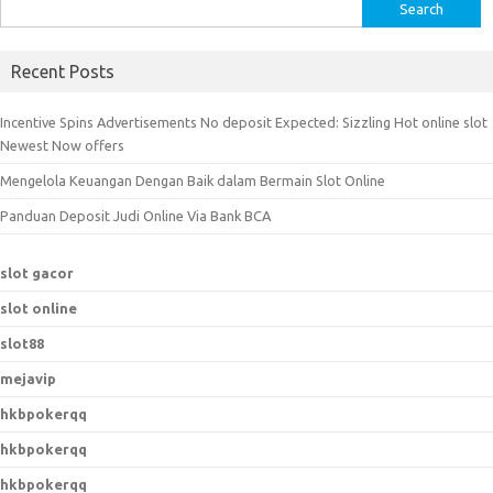
S
e
a
Recent Posts
r
c
Incentive Spins Advertisements No deposit Expected: Sizzling Hot online slot
h
Newest Now offers
f
Mengelola Keuangan Dengan Baik dalam Bermain Slot Online
o
r
Panduan Deposit Judi Online Via Bank BCA
:
slot gacor
slot online
slot88
mejavip
hkbpokerqq
hkbpokerqq
hkbpokerqq