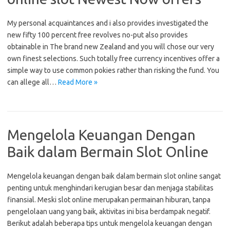
My personal acquaintances and i also provides investigated the
new fifty 100 percent free revolves no-put also provides
obtainable in The brand new Zealand and you will chose our very
own finest selections. Such totally free currency incentives offer a
simple way to use common pokies rather than risking the fund. You
can allege all…
Read More »
Mengelola Keuangan Dengan
Baik dalam Bermain Slot Online
Mengelola keuangan dengan baik dalam bermain slot online sangat
penting untuk menghindari kerugian besar dan menjaga stabilitas
finansial. Meski slot online merupakan permainan hiburan, tanpa
pengelolaan uang yang baik, aktivitas ini bisa berdampak negatif.
Berikut adalah beberapa tips untuk mengelola keuangan dengan