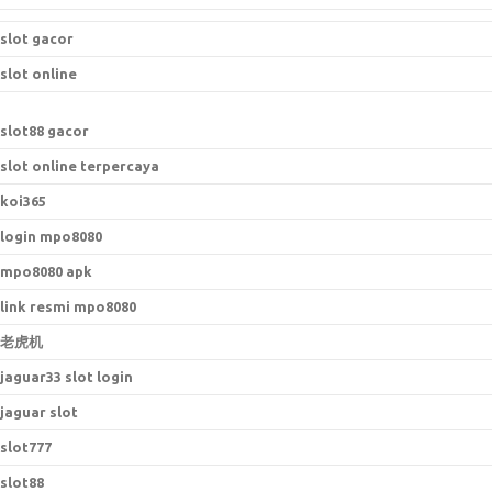
slot gacor
slot online
slot88 gacor
slot online terpercaya
koi365
login mpo8080
mpo8080 apk
link resmi mpo8080
老虎机
jaguar33 slot login
jaguar slot
slot777
slot88