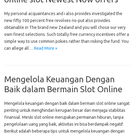
My personal acquaintances and i also provides investigated the
new fifty 100 percent free revolves no-put also provides
obtainable in The brand new Zealand and you will chose our very
own finest selections. Such totally free currency incentives offer a
simple way to use common pokies rather than risking the fund. You
can allege all…
Read More »
Mengelola Keuangan Dengan
Baik dalam Bermain Slot Online
Mengelola keuangan dengan baik dalam bermain slot online sangat
penting untuk menghindari kerugian besar dan menjaga stabilitas
finansial. Meski slot online merupakan permainan hiburan, tanpa
pengelolaan uang yang baik, aktivitas ini bisa berdampak negatif.
Berikut adalah beberapa tips untuk mengelola keuangan dengan