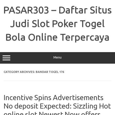
Skip
to
PASAR303 – Daftar Situs
content
Judi Slot Poker Togel
Bola Online Terpercaya
Menu
CATEGORY ARCHIVES:
BANDAR TOGEL 176
Incentive Spins Advertisements
No deposit Expected: Sizzling Hot
online slot Newest Now offers