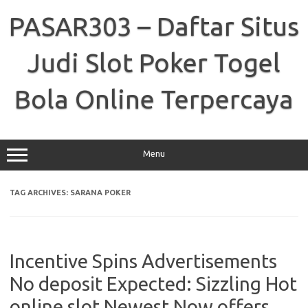
Skip
to
PASAR303 – Daftar Situs
content
Judi Slot Poker Togel
Bola Online Terpercaya
Menu
TAG ARCHIVES:
SARANA POKER
Incentive Spins Advertisements
No deposit Expected: Sizzling Hot
online slot Newest Now offers