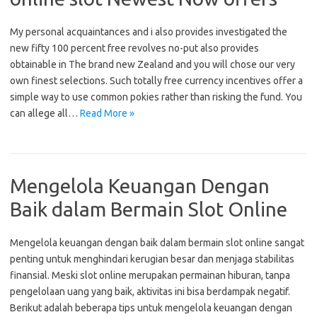
My personal acquaintances and i also provides investigated the
new fifty 100 percent free revolves no-put also provides
obtainable in The brand new Zealand and you will chose our very
own finest selections. Such totally free currency incentives offer a
simple way to use common pokies rather than risking the fund. You
can allege all…
Read More »
Mengelola Keuangan Dengan
Baik dalam Bermain Slot Online
Mengelola keuangan dengan baik dalam bermain slot online sangat
penting untuk menghindari kerugian besar dan menjaga stabilitas
finansial. Meski slot online merupakan permainan hiburan, tanpa
pengelolaan uang yang baik, aktivitas ini bisa berdampak negatif.
Berikut adalah beberapa tips untuk mengelola keuangan dengan