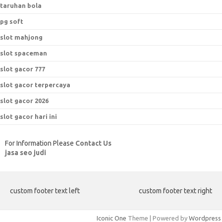
taruhan bola
pg soft
slot mahjong
slot spaceman
slot gacor 777
slot gacor terpercaya
slot gacor 2026
slot gacor hari ini
For Information Please
Contact Us
jasa seo judi
custom footer text left
custom footer text right
Iconic One
Theme | Powered by
Wordpress