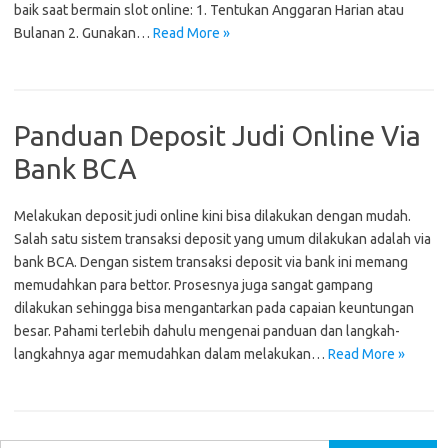
baik saat bermain slot online: 1. Tentukan Anggaran Harian atau
Bulanan 2. Gunakan…
Read More »
Panduan Deposit Judi Online Via
Bank BCA
Melakukan deposit judi online kini bisa dilakukan dengan mudah.
Salah satu sistem transaksi deposit yang umum dilakukan adalah via
bank BCA. Dengan sistem transaksi deposit via bank ini memang
memudahkan para bettor. Prosesnya juga sangat gampang
dilakukan sehingga bisa mengantarkan pada capaian keuntungan
besar. Pahami terlebih dahulu mengenai panduan dan langkah-
langkahnya agar memudahkan dalam melakukan…
Read More »