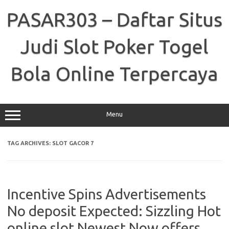
Skip
to
PASAR303 – Daftar Situs
content
Judi Slot Poker Togel
Bola Online Terpercaya
Menu
TAG ARCHIVES:
SLOT GACOR 7
Incentive Spins Advertisements
No deposit Expected: Sizzling Hot
online slot Newest Now offers