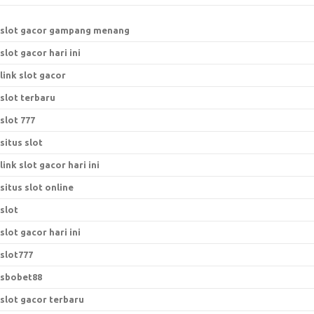
slot gacor gampang menang
slot gacor hari ini
link slot gacor
slot terbaru
slot 777
situs slot
link slot gacor hari ini
situs slot online
slot
slot gacor hari ini
slot777
sbobet88
slot gacor terbaru