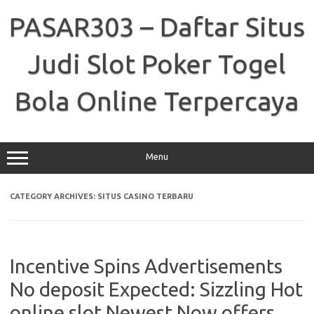
Skip
to
PASAR303 – Daftar Situs
content
Judi Slot Poker Togel
Bola Online Terpercaya
Menu
CATEGORY ARCHIVES:
SITUS CASINO TERBARU
Incentive Spins Advertisements
No deposit Expected: Sizzling Hot
online slot Newest Now offers