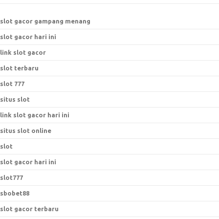
slot gacor gampang menang
slot gacor hari ini
link slot gacor
slot terbaru
slot 777
situs slot
link slot gacor hari ini
situs slot online
slot
slot gacor hari ini
slot777
sbobet88
slot gacor terbaru