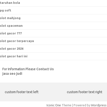
taruhan bola
pg soft
slot mahjong
slot spaceman
slot gacor 777
slot gacor terpercaya
slot gacor 2026
slot gacor hari ini
For Information Please
Contact Us
jasa seo judi
custom footer text left
custom footer text right
Iconic One
Theme | Powered by
Wordpress