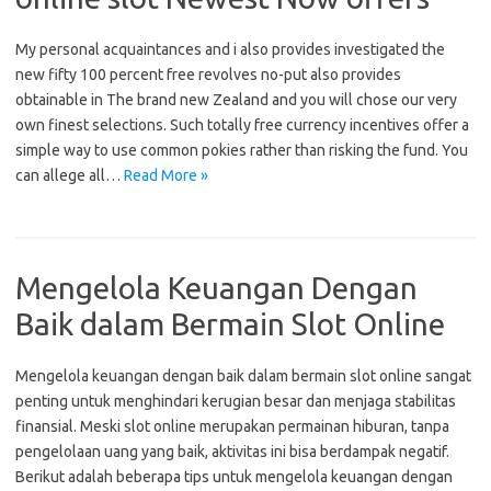
My personal acquaintances and i also provides investigated the
new fifty 100 percent free revolves no-put also provides
obtainable in The brand new Zealand and you will chose our very
own finest selections. Such totally free currency incentives offer a
simple way to use common pokies rather than risking the fund. You
can allege all…
Read More »
Mengelola Keuangan Dengan
Baik dalam Bermain Slot Online
Mengelola keuangan dengan baik dalam bermain slot online sangat
penting untuk menghindari kerugian besar dan menjaga stabilitas
finansial. Meski slot online merupakan permainan hiburan, tanpa
pengelolaan uang yang baik, aktivitas ini bisa berdampak negatif.
Berikut adalah beberapa tips untuk mengelola keuangan dengan