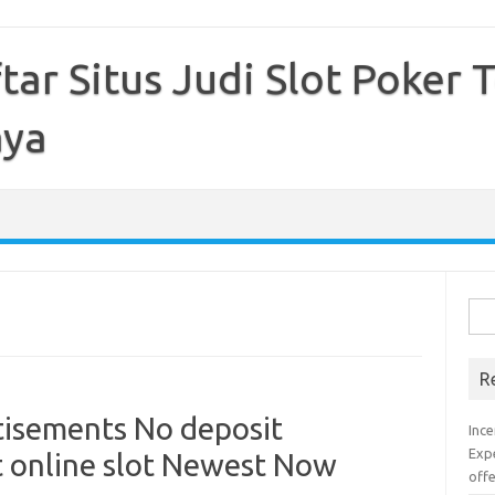
ar Situs Judi Slot Poker 
aya
Sea
for:
R
tisements No deposit
Inc
Exp
t online slot Newest Now
off