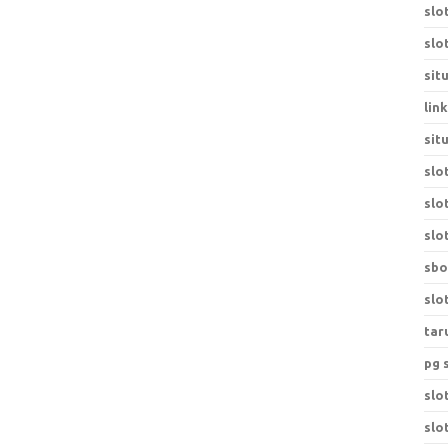
slo
slo
sit
lin
sit
slo
slo
slo
sbo
slo
tar
pg 
slo
slo