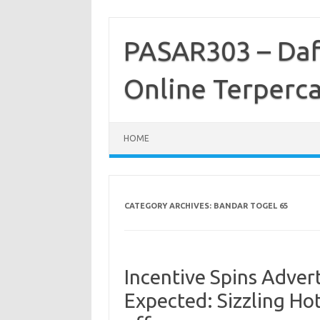
Skip
to
content
PASAR303 – Daft
Online Terperc
HOME
CATEGORY ARCHIVES:
BANDAR TOGEL 65
Incentive Spins Adver
Expected: Sizzling Ho