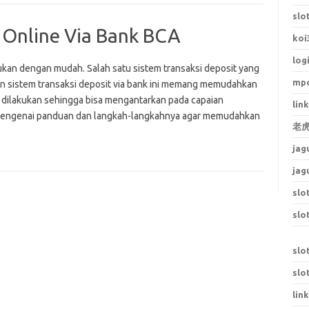
slo
 Online Via Bank BCA
koi
log
akukan dengan mudah. Salah satu sistem transaksi deposit yang
mpo
n sistem transaksi deposit via bank ini memang memudahkan
 dilakukan sehingga bisa mengantarkan pada capaian
lin
 mengenai panduan dan langkah-langkahnya agar memudahkan
老
jag
jag
slo
slo
slo
slo
lin