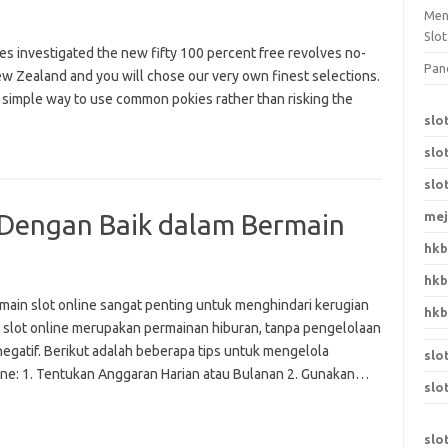
Men
Slot
es investigated the new fifty 100 percent free revolves no-
Pan
ew Zealand and you will chose our very own finest selections.
a simple way to use common pokies rather than risking the
slo
slo
slo
Dengan Baik dalam Bermain
mej
hk
hk
ain slot online sangat penting untuk menghindari kerugian
hk
ki slot online merupakan permainan hiburan, tanpa pengelolaan
 negatif. Berikut adalah beberapa tips untuk mengelola
slo
ine: 1. Tentukan Anggaran Harian atau Bulanan 2. Gunakan…
slo
slo