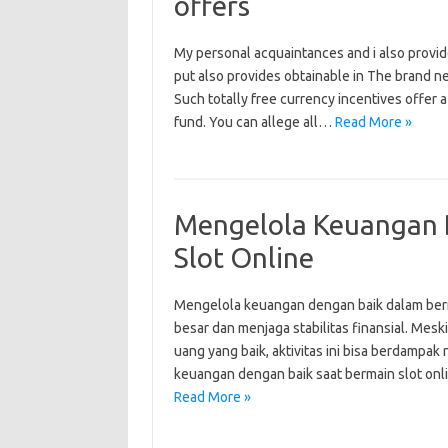
offers
My personal acquaintances and i also provid
put also provides obtainable in The brand n
Such totally free currency incentives offer 
fund. You can allege all…
Read More »
Mengelola Keuangan 
Slot Online
Mengelola keuangan dengan baik dalam berm
besar dan menjaga stabilitas finansial. Mes
uang yang baik, aktivitas ini bisa berdampak
keuangan dengan baik saat bermain slot onl
Read More »