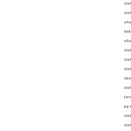
slo
slo
sit
lin
sit
slo
slo
slo
sbo
slo
tar
pg 
slo
slo