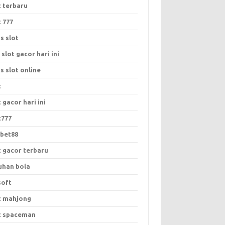
t terbaru
t 777
us slot
k slot gacor hari ini
us slot online
t
t gacor hari ini
t777
bet88
t gacor terbaru
uhan bola
soft
t mahjong
t spaceman