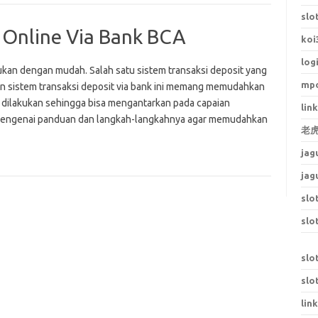
slo
 Online Via Bank BCA
koi
log
akukan dengan mudah. Salah satu sistem transaksi deposit yang
mpo
n sistem transaksi deposit via bank ini memang memudahkan
 dilakukan sehingga bisa mengantarkan pada capaian
lin
 mengenai panduan dan langkah-langkahnya agar memudahkan
老
jag
jag
slo
slo
slo
slo
lin