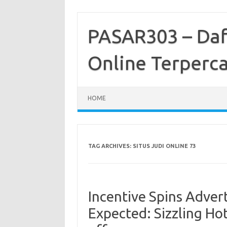
Skip
to
content
PASAR303 – Daft
Online Terperc
HOME
TAG ARCHIVES:
SITUS JUDI ONLINE 73
Incentive Spins Adver
Expected: Sizzling Ho