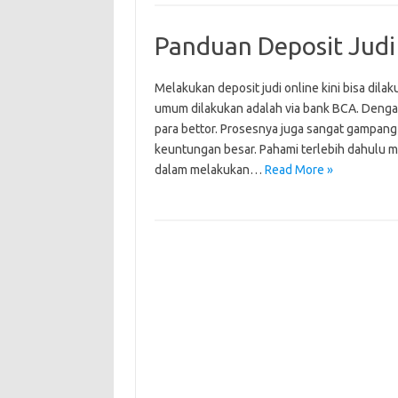
Panduan Deposit Judi
Melakukan deposit judi online kini bisa dil
umum dilakukan adalah via bank BCA. Denga
para bettor. Prosesnya juga sangat gampang
keuntungan besar. Pahami terlebih dahulu
dalam melakukan…
Read More »