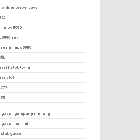
t online terpercaya
365
in mpo8080
8080 apk
k resmi mpo8080
虎机
uar33 slot login
uar slot
t777
t88
t gacor gampang menang
t gacor hari ini
k slot gacor