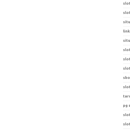
slo
slo
sit
lin
sit
slo
slo
slo
sbo
slo
tar
pg 
slo
slo