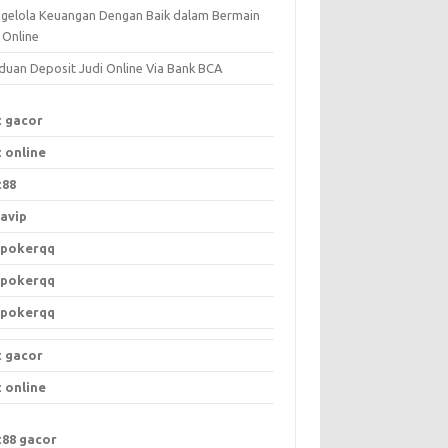
gelola Keuangan Dengan Baik dalam Bermain
 Online
duan Deposit Judi Online Via Bank BCA
t gacor
t online
t88
avip
bpokerqq
bpokerqq
bpokerqq
t gacor
t online
t88 gacor