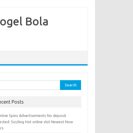
Togel Bola
rch
ecent Posts
entive Spins Advertisements No deposit
ected: Sizzling Hot online slot Newest Now
ers