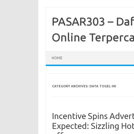
Skip
to
content
PASAR303 – Daft
Online Terperc
HOME
CATEGORY ARCHIVES:
DATA TOGEL HK
Incentive Spins Adver
Expected: Sizzling Ho