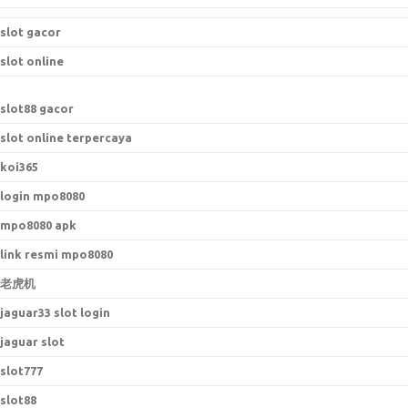
slot gacor
slot online
slot88 gacor
slot online terpercaya
koi365
login mpo8080
mpo8080 apk
link resmi mpo8080
老虎机
jaguar33 slot login
jaguar slot
slot777
slot88