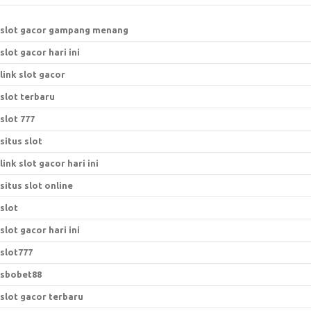
slot gacor gampang menang
slot gacor hari ini
link slot gacor
slot terbaru
slot 777
situs slot
link slot gacor hari ini
situs slot online
slot
slot gacor hari ini
slot777
sbobet88
slot gacor terbaru