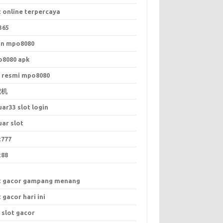
t online terpercaya
365
in mpo8080
8080 apk
k resmi mpo8080
虎机
uar33 slot login
uar slot
t777
t88
t gacor gampang menang
t gacor hari ini
k slot gacor