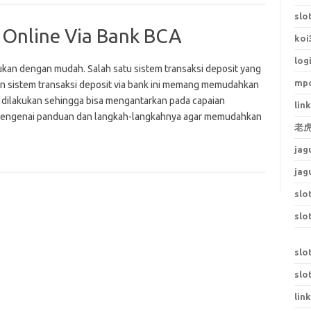
slo
 Online Via Bank BCA
koi
log
akukan dengan mudah. Salah satu sistem transaksi deposit yang
mpo
n sistem transaksi deposit via bank ini memang memudahkan
 dilakukan sehingga bisa mengantarkan pada capaian
lin
 mengenai panduan dan langkah-langkahnya agar memudahkan
老
jag
jag
slo
slo
slo
slo
lin