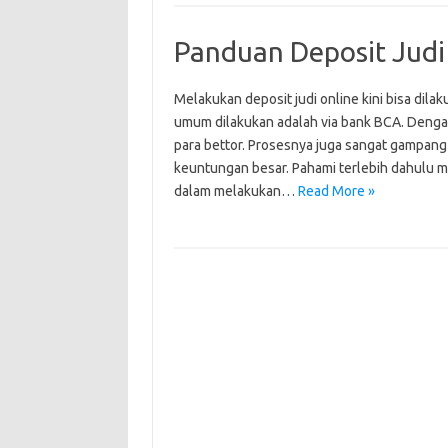
Panduan Deposit Judi
Melakukan deposit judi online kini bisa dil
umum dilakukan adalah via bank BCA. Denga
para bettor. Prosesnya juga sangat gampang
keuntungan besar. Pahami terlebih dahulu
dalam melakukan…
Read More »