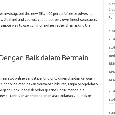
Men
Slot
es investigated the new fifty 100 percent free revolves no-
Pan
ew Zealand and you will chose our very own finest selections.
a simple way to use common pokies rather than risking the
slo
slo
slo
Dengan Baik dalam Bermain
mej
hk
hk
ain slot online sangat penting untuk menghindari kerugian
hk
ki slot online merupakan permainan hiburan, tanpa pengelolaan
 negatif. Berikut adalah beberapa tips untuk mengelola
slo
ine: 1. Tentukan Anggaran Harian atau Bulanan 2. Gunakan…
slo
slo