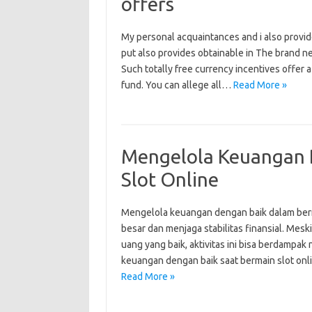
offers
My personal acquaintances and i also provid
put also provides obtainable in The brand n
Such totally free currency incentives offer 
fund. You can allege all…
Read More »
Mengelola Keuangan 
Slot Online
Mengelola keuangan dengan baik dalam berm
besar dan menjaga stabilitas finansial. Mes
uang yang baik, aktivitas ini bisa berdampak
keuangan dengan baik saat bermain slot onl
Read More »