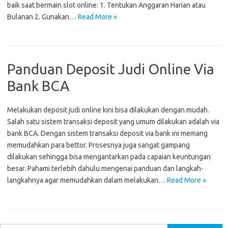
baik saat bermain slot online: 1. Tentukan Anggaran Harian atau
Bulanan 2. Gunakan…
Read More »
Panduan Deposit Judi Online Via
Bank BCA
Melakukan deposit judi online kini bisa dilakukan dengan mudah.
Salah satu sistem transaksi deposit yang umum dilakukan adalah via
bank BCA. Dengan sistem transaksi deposit via bank ini memang
memudahkan para bettor. Prosesnya juga sangat gampang
dilakukan sehingga bisa mengantarkan pada capaian keuntungan
besar. Pahami terlebih dahulu mengenai panduan dan langkah-
langkahnya agar memudahkan dalam melakukan…
Read More »