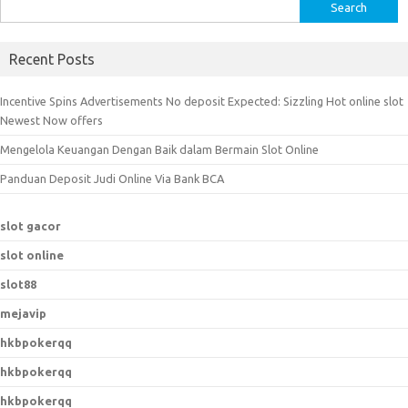
S
e
a
Recent Posts
r
c
Incentive Spins Advertisements No deposit Expected: Sizzling Hot online slot
h
Newest Now offers
f
Mengelola Keuangan Dengan Baik dalam Bermain Slot Online
o
r
Panduan Deposit Judi Online Via Bank BCA
:
slot gacor
slot online
slot88
mejavip
hkbpokerqq
hkbpokerqq
hkbpokerqq