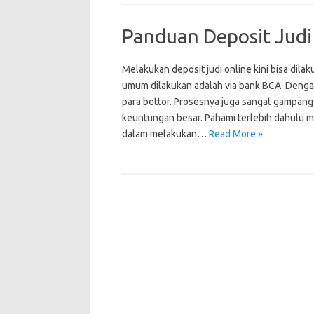
Panduan Deposit Judi
Melakukan deposit judi online kini bisa dil
umum dilakukan adalah via bank BCA. Denga
para bettor. Prosesnya juga sangat gampang
keuntungan besar. Pahami terlebih dahulu
dalam melakukan…
Read More »