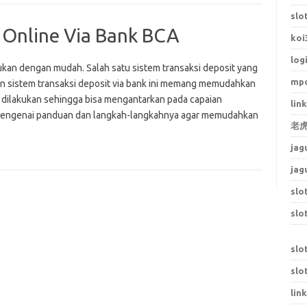
slo
 Online Via Bank BCA
koi
log
akukan dengan mudah. Salah satu sistem transaksi deposit yang
mpo
n sistem transaksi deposit via bank ini memang memudahkan
 dilakukan sehingga bisa mengantarkan pada capaian
lin
 mengenai panduan dan langkah-langkahnya agar memudahkan
老
jag
jag
slo
slo
slo
slo
lin