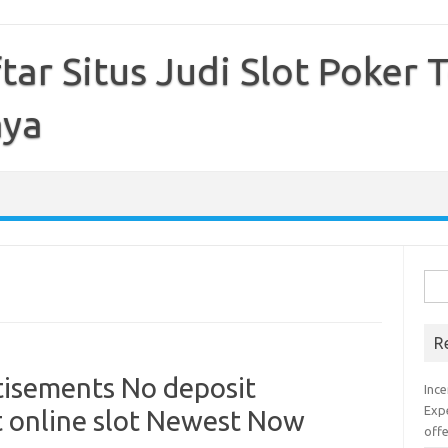
ar Situs Judi Slot Poker 
aya
Sea
for:
R
tisements No deposit
Inc
Exp
t online slot Newest Now
off