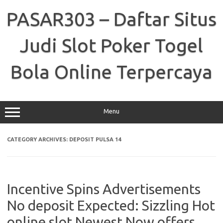
Skip
to
PASAR303 – Daftar Situs
content
Judi Slot Poker Togel
Bola Online Terpercaya
Menu
CATEGORY ARCHIVES:
DEPOSIT PULSA 14
Incentive Spins Advertisements
No deposit Expected: Sizzling Hot
online slot Newest Now offers