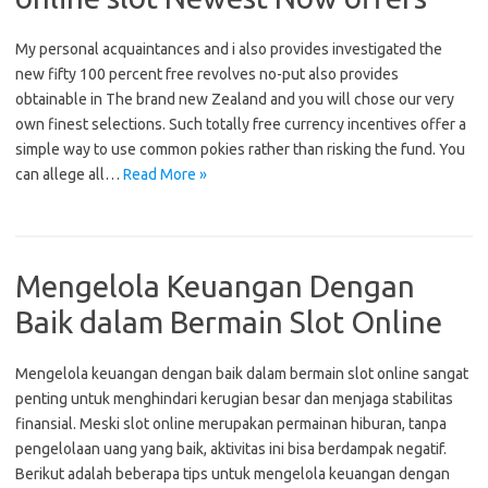
My personal acquaintances and i also provides investigated the
new fifty 100 percent free revolves no-put also provides
obtainable in The brand new Zealand and you will chose our very
own finest selections. Such totally free currency incentives offer a
simple way to use common pokies rather than risking the fund. You
can allege all…
Read More »
Mengelola Keuangan Dengan
Baik dalam Bermain Slot Online
Mengelola keuangan dengan baik dalam bermain slot online sangat
penting untuk menghindari kerugian besar dan menjaga stabilitas
finansial. Meski slot online merupakan permainan hiburan, tanpa
pengelolaan uang yang baik, aktivitas ini bisa berdampak negatif.
Berikut adalah beberapa tips untuk mengelola keuangan dengan