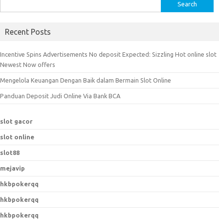
S
e
a
Recent Posts
r
c
Incentive Spins Advertisements No deposit Expected: Sizzling Hot online slot
h
Newest Now offers
f
Mengelola Keuangan Dengan Baik dalam Bermain Slot Online
o
r
Panduan Deposit Judi Online Via Bank BCA
:
slot gacor
slot online
slot88
mejavip
hkbpokerqq
hkbpokerqq
hkbpokerqq