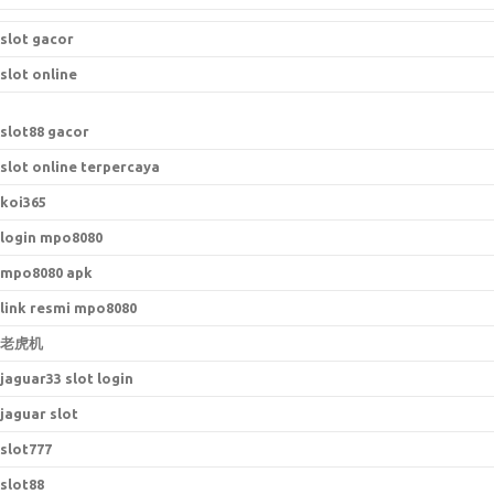
slot gacor
slot online
slot88 gacor
slot online terpercaya
koi365
login mpo8080
mpo8080 apk
link resmi mpo8080
老虎机
jaguar33 slot login
jaguar slot
slot777
slot88