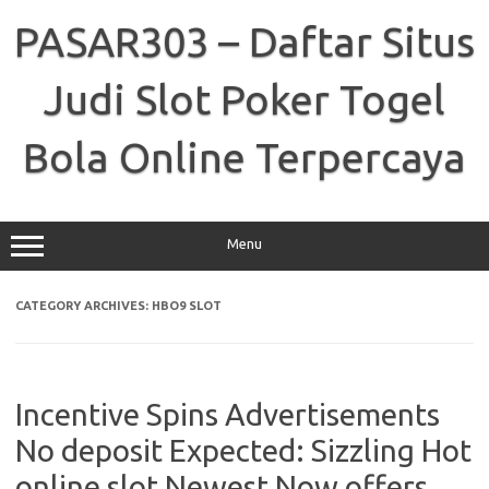
Skip
to
PASAR303 – Daftar Situs
content
Judi Slot Poker Togel
Bola Online Terpercaya
Menu
CATEGORY ARCHIVES:
HBO9 SLOT
Incentive Spins Advertisements
No deposit Expected: Sizzling Hot
online slot Newest Now offers