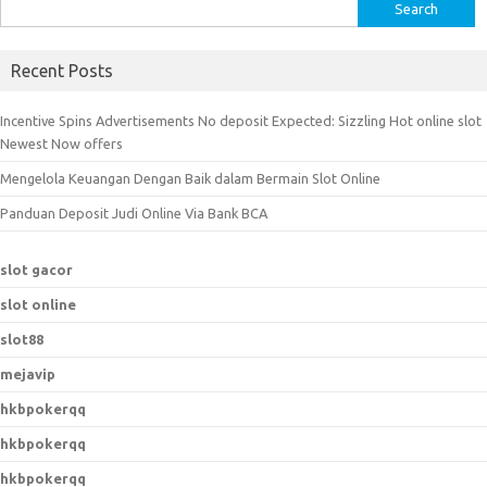
S
e
a
Recent Posts
r
c
Incentive Spins Advertisements No deposit Expected: Sizzling Hot online slot
h
Newest Now offers
f
Mengelola Keuangan Dengan Baik dalam Bermain Slot Online
o
r
Panduan Deposit Judi Online Via Bank BCA
:
slot gacor
slot online
slot88
mejavip
hkbpokerqq
hkbpokerqq
hkbpokerqq