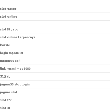
slot gacor
slot online
slot88 gacor
slot online terpercaya
koi365
login mpo8080
mpo8080 apk
link resmi mpo8080
老虎机
jaguar33 slot login
jaguar slot
slot777
slot88