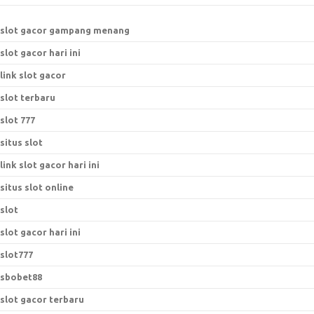
slot gacor gampang menang
slot gacor hari ini
link slot gacor
slot terbaru
slot 777
situs slot
link slot gacor hari ini
situs slot online
slot
slot gacor hari ini
slot777
sbobet88
slot gacor terbaru