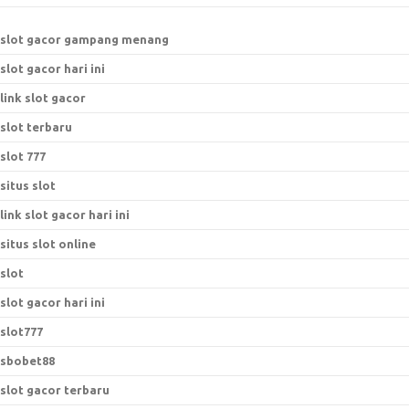
slot gacor gampang menang
slot gacor hari ini
link slot gacor
slot terbaru
slot 777
situs slot
link slot gacor hari ini
situs slot online
slot
slot gacor hari ini
slot777
sbobet88
slot gacor terbaru