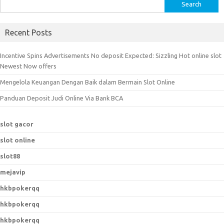
S
e
a
Recent Posts
r
c
Incentive Spins Advertisements No deposit Expected: Sizzling Hot online slot
h
Newest Now offers
f
Mengelola Keuangan Dengan Baik dalam Bermain Slot Online
o
r
Panduan Deposit Judi Online Via Bank BCA
:
slot gacor
slot online
slot88
mejavip
hkbpokerqq
hkbpokerqq
hkbpokerqq