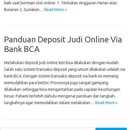
baik saat bermain slot online: 1. Tentukan Anggaran Harian atau
Bulanan 2. Gunakan…
Read More »
Panduan Deposit Judi Online Via
Bank BCA
Melakukan deposit judi online kini bisa dilakukan dengan mudah.
Salah satu sistem transaksi deposit yang umum dilakukan adalah via
bank BCA. Dengan sistem transaksi deposit via bank ini memang
memudahkan para bettor. Prosesnya juga sangat gampang
dilakukan sehingga bisa mengantarkan pada capaian keuntungan
besar. Pahami terlebih dahulu mengenai panduan dan langkah-
langkahnya agar memudahkan dalam melakukan…
Read More »