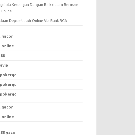
gelola Keuangan Dengan Baik dalam Bermain
 Online
duan Deposit Judi Online Via Bank BCA
t gacor
t online
t88
avip
bpokerqq
bpokerqq
bpokerqq
t gacor
t online
t88 gacor