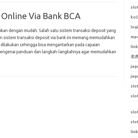
slo
 Online Via Bank BCA
koi
log
akukan dengan mudah. Salah satu sistem transaksi deposit yang
mpo
n sistem transaksi deposit via bank ini memang memudahkan
 dilakukan sehingga bisa mengantarkan pada capaian
lin
 mengenai panduan dan langkah-langkahnya agar memudahkan
老
jag
jag
slo
slo
slo
slo
lin