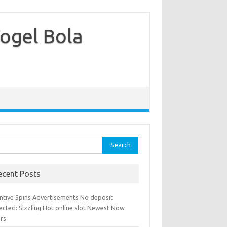
Togel Bola
rch
ecent Posts
entive Spins Advertisements No deposit
ected: Sizzling Hot online slot Newest Now
ers