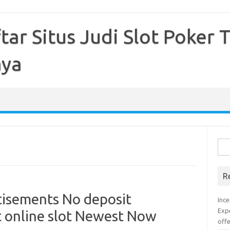
ar Situs Judi Slot Poker 
aya
Sea
for:
R
tisements No deposit
Inc
Exp
t online slot Newest Now
off