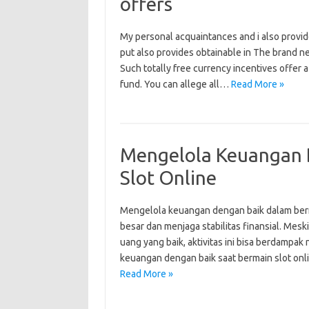
offers
My personal acquaintances and i also provid
put also provides obtainable in The brand n
Such totally free currency incentives offer 
fund. You can allege all…
Read More »
Mengelola Keuangan 
Slot Online
Mengelola keuangan dengan baik dalam berm
besar dan menjaga stabilitas finansial. Mes
uang yang baik, aktivitas ini bisa berdampak
keuangan dengan baik saat bermain slot onl
Read More »