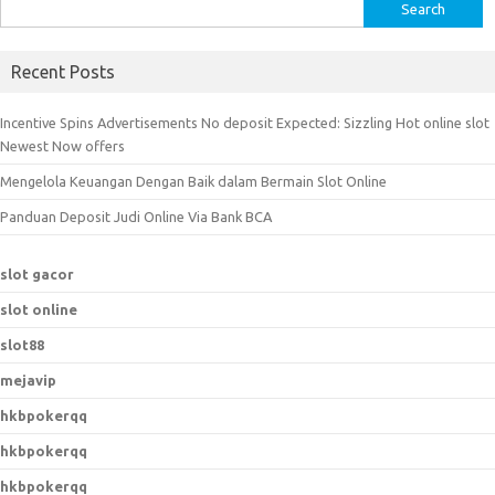
S
e
a
Recent Posts
r
c
Incentive Spins Advertisements No deposit Expected: Sizzling Hot online slot
h
Newest Now offers
f
Mengelola Keuangan Dengan Baik dalam Bermain Slot Online
o
r
Panduan Deposit Judi Online Via Bank BCA
:
slot gacor
slot online
slot88
mejavip
hkbpokerqq
hkbpokerqq
hkbpokerqq