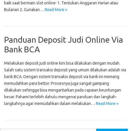
baik saat bermain slot online: 1. Tentukan Anggaran Harian atau
Bulanan 2. Gunakan…
Read More »
Panduan Deposit Judi Online Via
Bank BCA
Melakukan deposit judi online kini bisa dilakukan dengan mudah.
Salah satu sistem transaksi deposit yang umum dilakukan adalah via
bank BCA. Dengan sistem transaksi deposit via bank ini memang
memudahkan para bettor. Prosesnya juga sangat gampang
dilakukan sehingga bisa mengantarkan pada capaian keuntungan
besar. Pahami terlebih dahulu mengenai panduan dan langkah-
langkahnya agar memudahkan dalam melakukan…
Read More »