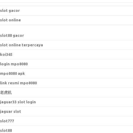
slot gacor
slot online
slot88 gacor
slot online terpercaya
koi365
login mpo8080
mpo8080 apk
link resmi mpo8080
老虎机
jaguar33 slot login
jaguar slot
slot777
slot88