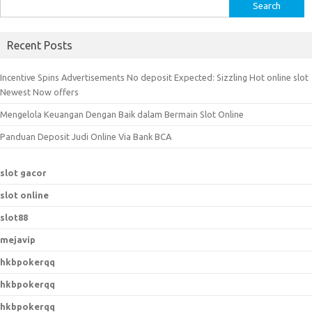
S
e
a
Recent Posts
r
c
Incentive Spins Advertisements No deposit Expected: Sizzling Hot online slot
h
Newest Now offers
f
Mengelola Keuangan Dengan Baik dalam Bermain Slot Online
o
r
Panduan Deposit Judi Online Via Bank BCA
:
slot gacor
slot online
slot88
mejavip
hkbpokerqq
hkbpokerqq
hkbpokerqq