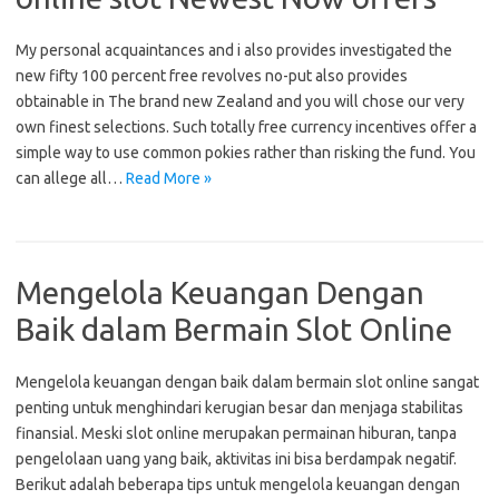
My personal acquaintances and i also provides investigated the
new fifty 100 percent free revolves no-put also provides
obtainable in The brand new Zealand and you will chose our very
own finest selections. Such totally free currency incentives offer a
simple way to use common pokies rather than risking the fund. You
can allege all…
Read More »
Mengelola Keuangan Dengan
Baik dalam Bermain Slot Online
Mengelola keuangan dengan baik dalam bermain slot online sangat
penting untuk menghindari kerugian besar dan menjaga stabilitas
finansial. Meski slot online merupakan permainan hiburan, tanpa
pengelolaan uang yang baik, aktivitas ini bisa berdampak negatif.
Berikut adalah beberapa tips untuk mengelola keuangan dengan