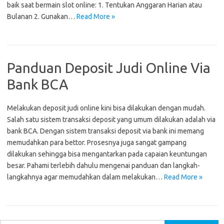
baik saat bermain slot online: 1. Tentukan Anggaran Harian atau
Bulanan 2. Gunakan…
Read More »
Panduan Deposit Judi Online Via
Bank BCA
Melakukan deposit judi online kini bisa dilakukan dengan mudah.
Salah satu sistem transaksi deposit yang umum dilakukan adalah via
bank BCA. Dengan sistem transaksi deposit via bank ini memang
memudahkan para bettor. Prosesnya juga sangat gampang
dilakukan sehingga bisa mengantarkan pada capaian keuntungan
besar. Pahami terlebih dahulu mengenai panduan dan langkah-
langkahnya agar memudahkan dalam melakukan…
Read More »