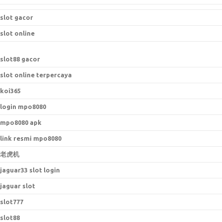
slot gacor
slot online
slot88 gacor
slot online terpercaya
koi365
login mpo8080
mpo8080 apk
link resmi mpo8080
老虎机
jaguar33 slot login
jaguar slot
slot777
slot88