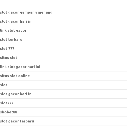
slot gacor gampang menang
slot gacor hari ini
link slot gacor
slot terbaru
slot 777
situs slot
link slot gacor hari ini
situs slot online
slot
slot gacor hari ini
slot777
sbobet88
slot gacor terbaru