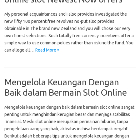
My personal acquaintances and i also provides investigated the
new fifty 100 percent free revolves no-put also provides
obtainable in The brand new Zealand and you will chose our very
own finest selections. Such totally free currency incentives offer a
simple way to use common pokies rather than risking the fund. You
can allege all…
Read More »
Mengelola Keuangan Dengan
Baik dalam Bermain Slot Online
Mengelola keuangan dengan baik dalam bermain slot online sangat
penting untuk menghindari kerugian besar dan menjaga stabilitas
finansial. Meski slot online merupakan permainan hiburan, tanpa
pengelolaan uang yang baik, aktivitas ini bisa berdampak negatif.
Berikut adalah beberapa tips untuk mengelola keuangan dengan