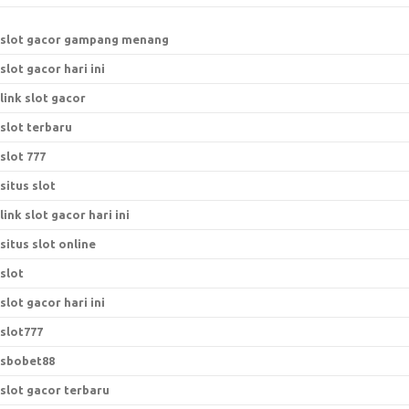
slot gacor gampang menang
slot gacor hari ini
link slot gacor
slot terbaru
slot 777
situs slot
link slot gacor hari ini
situs slot online
slot
slot gacor hari ini
slot777
sbobet88
slot gacor terbaru