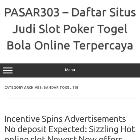
Skip
to
PASAR303 – Daftar Situs
content
Judi Slot Poker Togel
Bola Online Terpercaya
Menu
CATEGORY ARCHIVES:
BANDAR TOGEL 118
Incentive Spins Advertisements
No deposit Expected: Sizzling Hot
online slot Newest Now offers