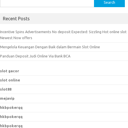
S
e
a
Recent Posts
r
c
Incentive Spins Advertisements No deposit Expected: Sizzling Hot online slot
h
Newest Now offers
f
Mengelola Keuangan Dengan Baik dalam Bermain Slot Online
o
r
Panduan Deposit Judi Online Via Bank BCA
:
slot gacor
slot online
slot88
mejavip
hkbpokerqq
hkbpokerqq
hkbpokerqq