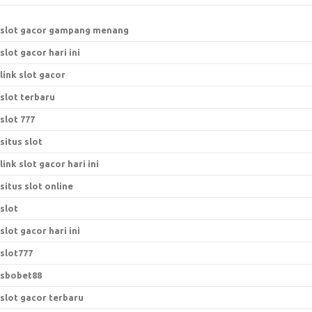
slot gacor gampang menang
slot gacor hari ini
link slot gacor
slot terbaru
slot 777
situs slot
link slot gacor hari ini
situs slot online
slot
slot gacor hari ini
slot777
sbobet88
slot gacor terbaru