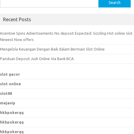
S
e
a
Recent Posts
r
c
Incentive Spins Advertisements No deposit Expected: Sizzling Hot online slot
h
Newest Now offers
f
Mengelola Keuangan Dengan Baik dalam Bermain Slot Online
o
r
Panduan Deposit Judi Online Via Bank BCA
:
slot gacor
slot online
slot88
mejavip
hkbpokerqq
hkbpokerqq
hkbpokerqq