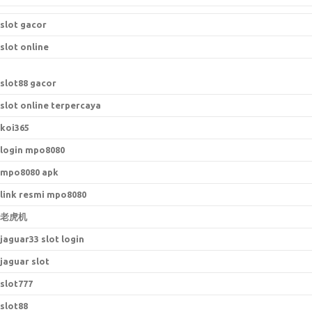
slot gacor
slot online
slot88 gacor
slot online terpercaya
koi365
login mpo8080
mpo8080 apk
link resmi mpo8080
老虎机
jaguar33 slot login
jaguar slot
slot777
slot88