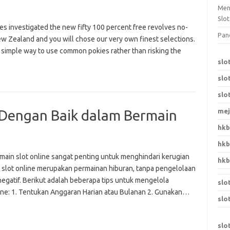
Men
Slot
es investigated the new fifty 100 percent free revolves no-
Pan
ew Zealand and you will chose our very own finest selections.
a simple way to use common pokies rather than risking the
slo
slo
slo
Dengan Baik dalam Bermain
mej
hk
hk
ain slot online sangat penting untuk menghindari kerugian
hk
ki slot online merupakan permainan hiburan, tanpa pengelolaan
 negatif. Berikut adalah beberapa tips untuk mengelola
slo
ine: 1. Tentukan Anggaran Harian atau Bulanan 2. Gunakan…
slo
slo