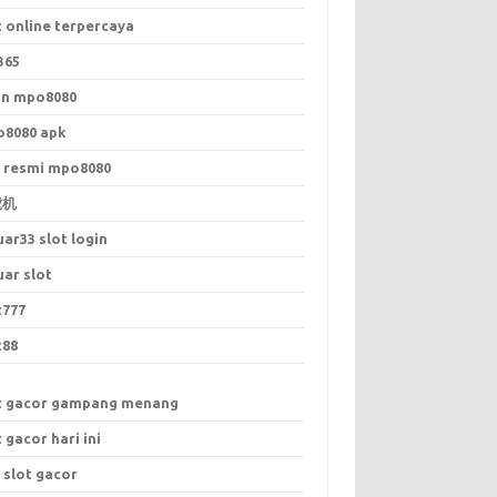
t online terpercaya
365
in mpo8080
8080 apk
k resmi mpo8080
虎机
uar33 slot login
uar slot
t777
t88
t gacor gampang menang
t gacor hari ini
k slot gacor