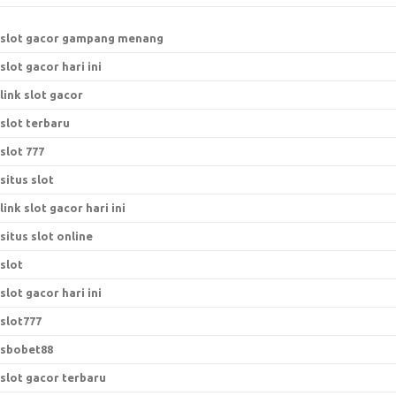
slot gacor gampang menang
slot gacor hari ini
link slot gacor
slot terbaru
slot 777
situs slot
link slot gacor hari ini
situs slot online
slot
slot gacor hari ini
slot777
sbobet88
slot gacor terbaru