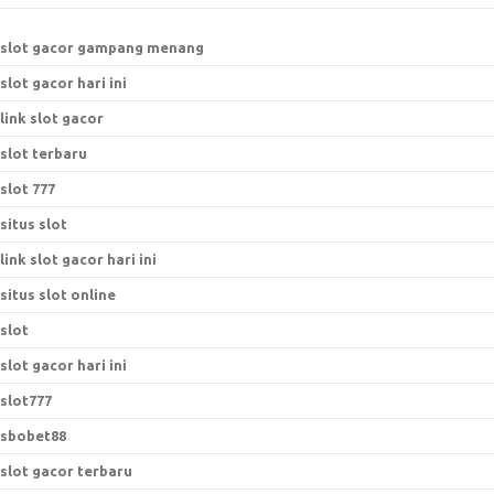
slot gacor gampang menang
slot gacor hari ini
link slot gacor
slot terbaru
slot 777
situs slot
link slot gacor hari ini
situs slot online
slot
slot gacor hari ini
slot777
sbobet88
slot gacor terbaru