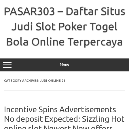
Skip
to
PASAR303 – Daftar Situs
content
Judi Slot Poker Togel
Bola Online Terpercaya
Menu
CATEGORY ARCHIVES:
JUDI ONLINE 21
Incentive Spins Advertisements
No deposit Expected: Sizzling Hot
online slot Newest Now offers