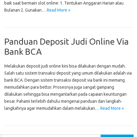
baik saat bermain slot online: 1. Tentukan Anggaran Harian atau
Bulanan 2. Gunakan…
Read More »
Panduan Deposit Judi Online Via
Bank BCA
Melakukan deposit judi online kini bisa dilakukan dengan mudah.
Salah satu sistem transaksi deposit yang umum dilakukan adalah via
bank BCA. Dengan sistem transaksi deposit via bank ini memang
memudahkan para bettor. Prosesnya juga sangat gampang
dilakukan sehingga bisa mengantarkan pada capaian keuntungan
besar. Pahami terlebih dahulu mengenai panduan dan langkah-
langkahnya agar memudahkan dalam melakukan…
Read More »