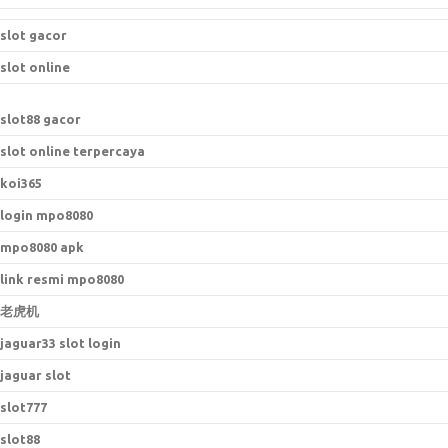
slot gacor
slot online
slot88 gacor
slot online terpercaya
koi365
login mpo8080
mpo8080 apk
link resmi mpo8080
老虎机
jaguar33 slot login
jaguar slot
slot777
slot88