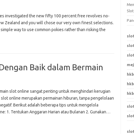
Men
Slot
es investigated the new fifty 100 percent free revolves no-
Pan
ew Zealand and you will chose our very own finest selections.
a simple way to use common pokies rather than risking the
slo
slo
slo
Dengan Baik dalam Bermain
mej
hk
hk
ain slot online sangat penting untuk menghindari kerugian
hk
ki slot online merupakan permainan hiburan, tanpa pengelolaan
 negatif. Berikut adalah beberapa tips untuk mengelola
slo
ine: 1. Tentukan Anggaran Harian atau Bulanan 2. Gunakan…
slo
slo