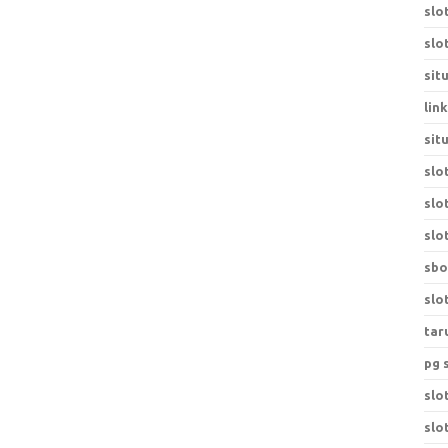
slo
slo
sit
lin
sit
slo
slo
slo
sbo
slo
tar
pg 
slo
slo