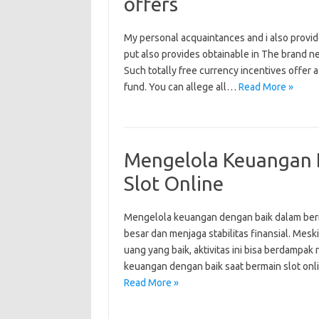
offers
My personal acquaintances and i also provid
put also provides obtainable in The brand n
Such totally free currency incentives offer 
fund. You can allege all…
Read More »
Mengelola Keuangan 
Slot Online
Mengelola keuangan dengan baik dalam berm
besar dan menjaga stabilitas finansial. Mes
uang yang baik, aktivitas ini bisa berdampak
keuangan dengan baik saat bermain slot onl
Read More »