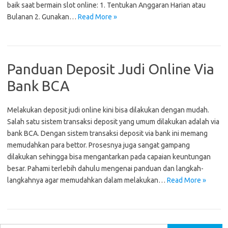
baik saat bermain slot online: 1. Tentukan Anggaran Harian atau
Bulanan 2. Gunakan…
Read More »
Panduan Deposit Judi Online Via
Bank BCA
Melakukan deposit judi online kini bisa dilakukan dengan mudah.
Salah satu sistem transaksi deposit yang umum dilakukan adalah via
bank BCA. Dengan sistem transaksi deposit via bank ini memang
memudahkan para bettor. Prosesnya juga sangat gampang
dilakukan sehingga bisa mengantarkan pada capaian keuntungan
besar. Pahami terlebih dahulu mengenai panduan dan langkah-
langkahnya agar memudahkan dalam melakukan…
Read More »