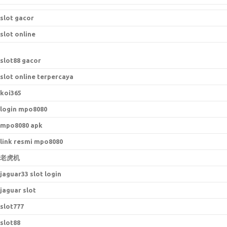
slot gacor
slot online
slot88 gacor
slot online terpercaya
koi365
login mpo8080
mpo8080 apk
link resmi mpo8080
老虎机
jaguar33 slot login
jaguar slot
slot777
slot88