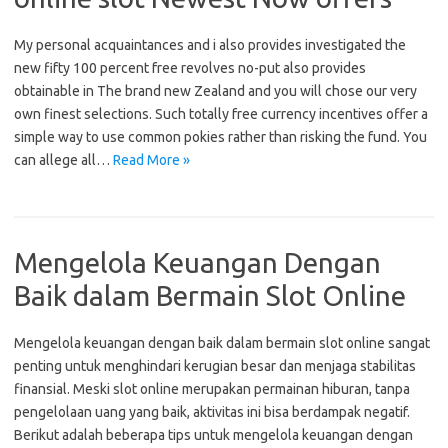
My personal acquaintances and i also provides investigated the
new fifty 100 percent free revolves no-put also provides
obtainable in The brand new Zealand and you will chose our very
own finest selections. Such totally free currency incentives offer a
simple way to use common pokies rather than risking the fund. You
can allege all…
Read More »
Mengelola Keuangan Dengan
Baik dalam Bermain Slot Online
Mengelola keuangan dengan baik dalam bermain slot online sangat
penting untuk menghindari kerugian besar dan menjaga stabilitas
finansial. Meski slot online merupakan permainan hiburan, tanpa
pengelolaan uang yang baik, aktivitas ini bisa berdampak negatif.
Berikut adalah beberapa tips untuk mengelola keuangan dengan