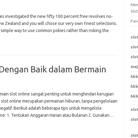
Men
Slot
es investigated the new fifty 100 percent free revolves no-
Pan
ew Zealand and you will chose our very own finest selections.
a simple way to use common pokies rather than risking the
slo
slo
slo
Dengan Baik dalam Bermain
mej
hk
hk
ain slot online sangat penting untuk menghindari kerugian
hk
ki slot online merupakan permainan hiburan, tanpa pengelolaan
 negatif. Berikut adalah beberapa tips untuk mengelola
slo
ine: 1. Tentukan Anggaran Harian atau Bulanan 2. Gunakan…
slo
slo