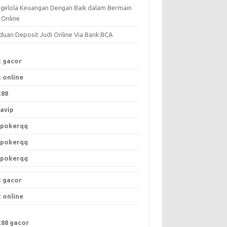
gelola Keuangan Dengan Baik dalam Bermain
 Online
duan Deposit Judi Online Via Bank BCA
t gacor
t online
t88
avip
bpokerqq
bpokerqq
bpokerqq
t gacor
t online
t88 gacor