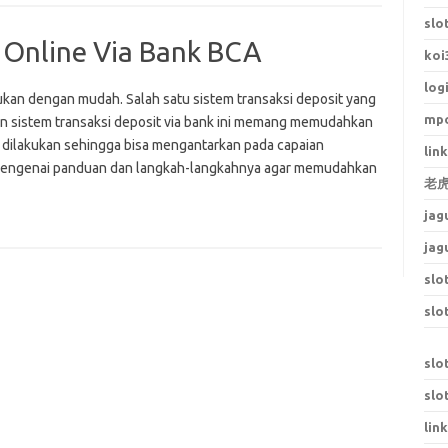
slo
 Online Via Bank BCA
koi
log
akukan dengan mudah. Salah satu sistem transaksi deposit yang
mpo
n sistem transaksi deposit via bank ini memang memudahkan
 dilakukan sehingga bisa mengantarkan pada capaian
lin
 mengenai panduan dan langkah-langkahnya agar memudahkan
老
jag
jag
slo
slo
slo
slo
lin