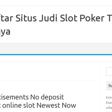
ar Situs Judi Slot Poker 
aya
Sea
for:
R
tisements No deposit
Inc
Exp
t online slot Newest Now
off