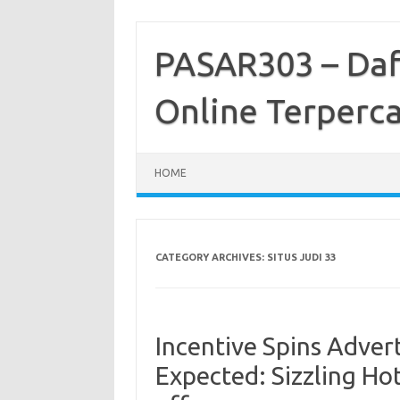
Skip
to
content
PASAR303 – Daft
Online Terperc
HOME
CATEGORY ARCHIVES:
SITUS JUDI 33
Incentive Spins Adver
Expected: Sizzling Ho