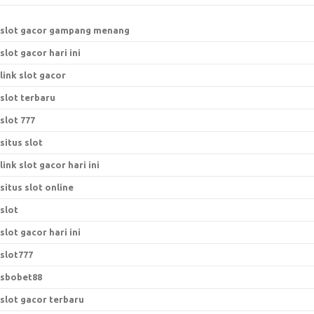
slot gacor gampang menang
slot gacor hari ini
link slot gacor
slot terbaru
slot 777
situs slot
link slot gacor hari ini
situs slot online
slot
slot gacor hari ini
slot777
sbobet88
slot gacor terbaru