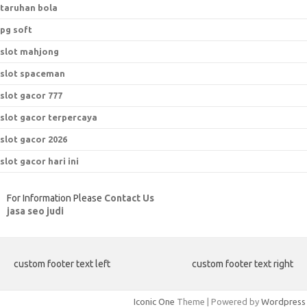
taruhan bola
pg soft
slot mahjong
slot spaceman
slot gacor 777
slot gacor terpercaya
slot gacor 2026
slot gacor hari ini
For Information Please
Contact Us
jasa seo judi
custom footer text left
custom footer text right
Iconic One
Theme | Powered by
Wordpress