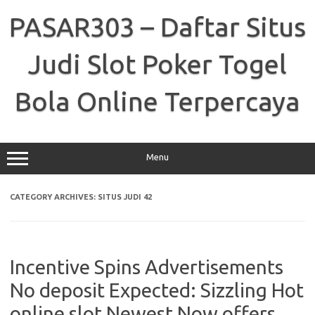
Skip
to
PASAR303 – Daftar Situs
content
Judi Slot Poker Togel
Bola Online Terpercaya
Menu
CATEGORY ARCHIVES:
SITUS JUDI 42
Incentive Spins Advertisements
No deposit Expected: Sizzling Hot
online slot Newest Now offers