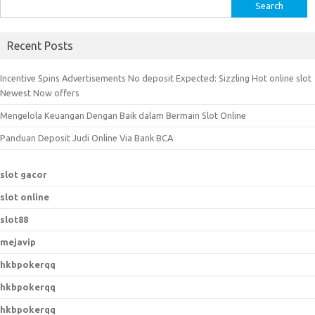
S
e
a
Recent Posts
r
c
Incentive Spins Advertisements No deposit Expected: Sizzling Hot online slot
h
Newest Now offers
f
Mengelola Keuangan Dengan Baik dalam Bermain Slot Online
o
r
Panduan Deposit Judi Online Via Bank BCA
:
slot gacor
slot online
slot88
mejavip
hkbpokerqq
hkbpokerqq
hkbpokerqq