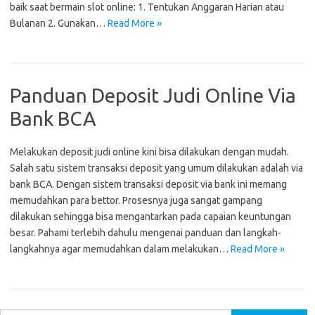
baik saat bermain slot online: 1. Tentukan Anggaran Harian atau
Bulanan 2. Gunakan…
Read More »
Panduan Deposit Judi Online Via
Bank BCA
Melakukan deposit judi online kini bisa dilakukan dengan mudah.
Salah satu sistem transaksi deposit yang umum dilakukan adalah via
bank BCA. Dengan sistem transaksi deposit via bank ini memang
memudahkan para bettor. Prosesnya juga sangat gampang
dilakukan sehingga bisa mengantarkan pada capaian keuntungan
besar. Pahami terlebih dahulu mengenai panduan dan langkah-
langkahnya agar memudahkan dalam melakukan…
Read More »