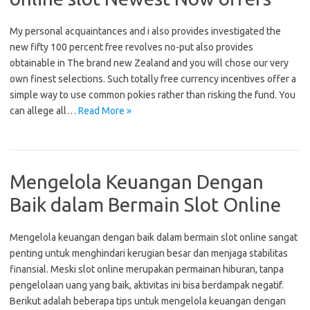
My personal acquaintances and i also provides investigated the
new fifty 100 percent free revolves no-put also provides
obtainable in The brand new Zealand and you will chose our very
own finest selections. Such totally free currency incentives offer a
simple way to use common pokies rather than risking the fund. You
can allege all…
Read More »
Mengelola Keuangan Dengan
Baik dalam Bermain Slot Online
Mengelola keuangan dengan baik dalam bermain slot online sangat
penting untuk menghindari kerugian besar dan menjaga stabilitas
finansial. Meski slot online merupakan permainan hiburan, tanpa
pengelolaan uang yang baik, aktivitas ini bisa berdampak negatif.
Berikut adalah beberapa tips untuk mengelola keuangan dengan