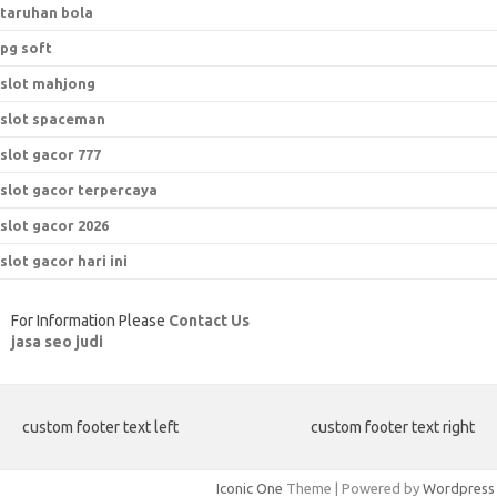
taruhan bola
pg soft
slot mahjong
slot spaceman
slot gacor 777
slot gacor terpercaya
slot gacor 2026
slot gacor hari ini
For Information Please
Contact Us
jasa seo judi
custom footer text left
custom footer text right
Iconic One
Theme | Powered by
Wordpress