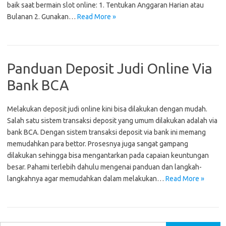
baik saat bermain slot online: 1. Tentukan Anggaran Harian atau
Bulanan 2. Gunakan…
Read More »
Panduan Deposit Judi Online Via
Bank BCA
Melakukan deposit judi online kini bisa dilakukan dengan mudah.
Salah satu sistem transaksi deposit yang umum dilakukan adalah via
bank BCA. Dengan sistem transaksi deposit via bank ini memang
memudahkan para bettor. Prosesnya juga sangat gampang
dilakukan sehingga bisa mengantarkan pada capaian keuntungan
besar. Pahami terlebih dahulu mengenai panduan dan langkah-
langkahnya agar memudahkan dalam melakukan…
Read More »