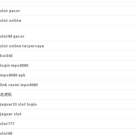
slot gacor
slot online
slot88 gacor
slot online terpercaya
koi365
login mpo8080
mpo8080 apk
link resmi mpo8080
老虎机
jaguar33 slot login
jaguar slot
slot777
slot88