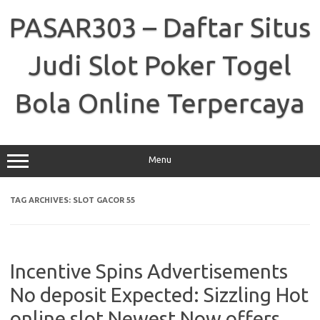
Skip
to
PASAR303 – Daftar Situs
content
Judi Slot Poker Togel
Bola Online Terpercaya
Menu
TAG ARCHIVES:
SLOT GACOR 55
Incentive Spins Advertisements
No deposit Expected: Sizzling Hot
online slot Newest Now offers