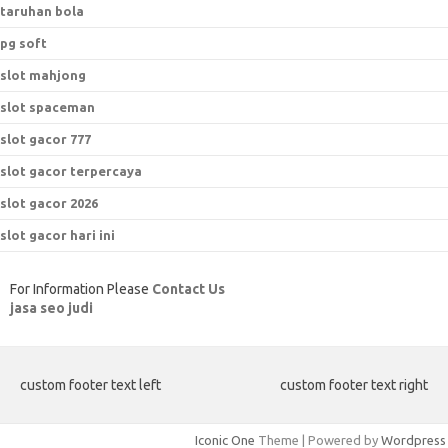
taruhan bola
pg soft
slot mahjong
slot spaceman
slot gacor 777
slot gacor terpercaya
slot gacor 2026
slot gacor hari ini
For Information Please
Contact Us
jasa seo judi
custom footer text left
custom footer text right
Iconic One
Theme | Powered by
Wordpress