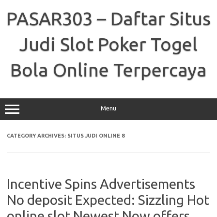
Skip
to
PASAR303 – Daftar Situs
content
Judi Slot Poker Togel
Bola Online Terpercaya
Menu
CATEGORY ARCHIVES:
SITUS JUDI ONLINE 8
Incentive Spins Advertisements
No deposit Expected: Sizzling Hot
online slot Newest Now offers