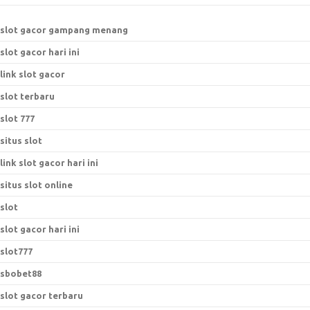
slot gacor gampang menang
slot gacor hari ini
link slot gacor
slot terbaru
slot 777
situs slot
link slot gacor hari ini
situs slot online
slot
slot gacor hari ini
slot777
sbobet88
slot gacor terbaru