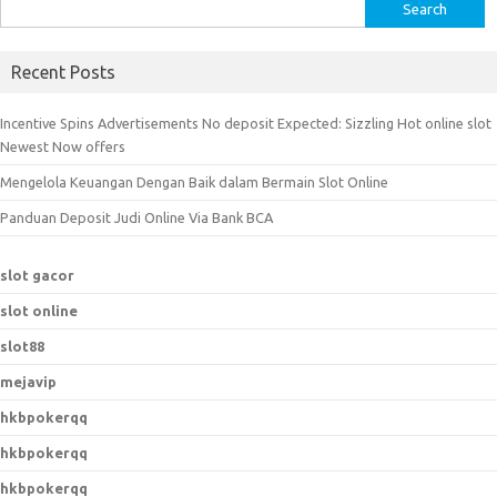
S
e
a
Recent Posts
r
c
Incentive Spins Advertisements No deposit Expected: Sizzling Hot online slot
h
Newest Now offers
f
Mengelola Keuangan Dengan Baik dalam Bermain Slot Online
o
r
Panduan Deposit Judi Online Via Bank BCA
:
slot gacor
slot online
slot88
mejavip
hkbpokerqq
hkbpokerqq
hkbpokerqq