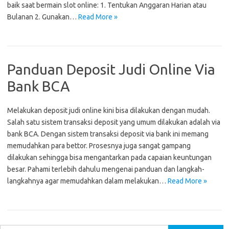
baik saat bermain slot online: 1. Tentukan Anggaran Harian atau
Bulanan 2. Gunakan…
Read More »
Panduan Deposit Judi Online Via
Bank BCA
Melakukan deposit judi online kini bisa dilakukan dengan mudah.
Salah satu sistem transaksi deposit yang umum dilakukan adalah via
bank BCA. Dengan sistem transaksi deposit via bank ini memang
memudahkan para bettor. Prosesnya juga sangat gampang
dilakukan sehingga bisa mengantarkan pada capaian keuntungan
besar. Pahami terlebih dahulu mengenai panduan dan langkah-
langkahnya agar memudahkan dalam melakukan…
Read More »