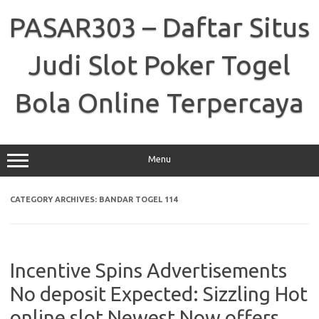
Skip
to
PASAR303 – Daftar Situs
content
Judi Slot Poker Togel
Bola Online Terpercaya
Menu
CATEGORY ARCHIVES:
BANDAR TOGEL 114
Incentive Spins Advertisements
No deposit Expected: Sizzling Hot
online slot Newest Now offers