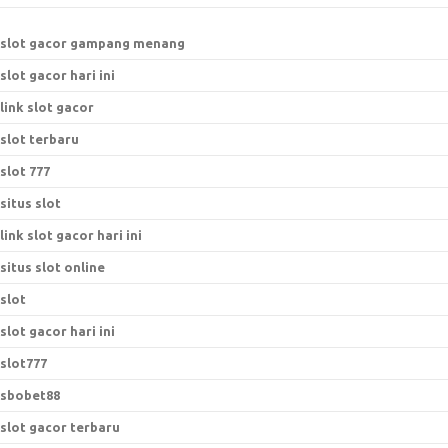
slot gacor gampang menang
slot gacor hari ini
link slot gacor
slot terbaru
slot 777
situs slot
link slot gacor hari ini
situs slot online
slot
slot gacor hari ini
slot777
sbobet88
slot gacor terbaru