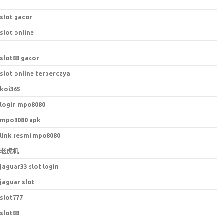
slot gacor
slot online
slot88 gacor
slot online terpercaya
koi365
login mpo8080
mpo8080 apk
link resmi mpo8080
老虎机
jaguar33 slot login
jaguar slot
slot777
slot88