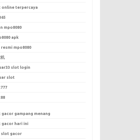
t online terpercaya
365
in mpo8080
8080 apk
k resmi mpo8080
虎机
uar33 slot login
uar slot
t777
t88
t gacor gampang menang
t gacor hari ini
k slot gacor