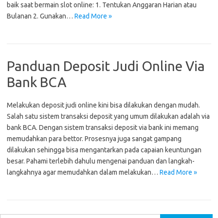
baik saat bermain slot online: 1. Tentukan Anggaran Harian atau
Bulanan 2. Gunakan…
Read More »
Panduan Deposit Judi Online Via
Bank BCA
Melakukan deposit judi online kini bisa dilakukan dengan mudah.
Salah satu sistem transaksi deposit yang umum dilakukan adalah via
bank BCA. Dengan sistem transaksi deposit via bank ini memang
memudahkan para bettor. Prosesnya juga sangat gampang
dilakukan sehingga bisa mengantarkan pada capaian keuntungan
besar. Pahami terlebih dahulu mengenai panduan dan langkah-
langkahnya agar memudahkan dalam melakukan…
Read More »