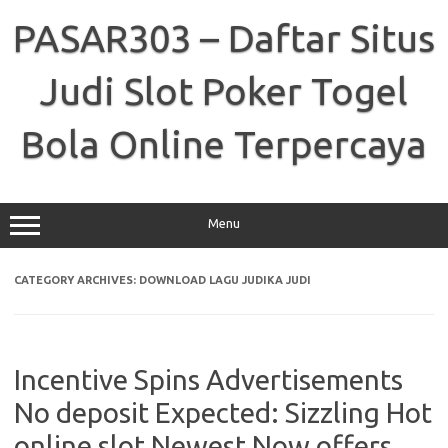
Skip
to
PASAR303 – Daftar Situs
content
Judi Slot Poker Togel
Bola Online Terpercaya
Menu
CATEGORY ARCHIVES:
DOWNLOAD LAGU JUDIKA JUDI
Incentive Spins Advertisements
No deposit Expected: Sizzling Hot
online slot Newest Now offers