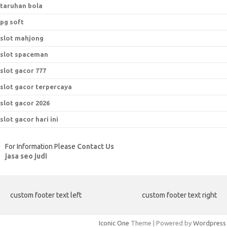
taruhan bola
pg soft
slot mahjong
slot spaceman
slot gacor 777
slot gacor terpercaya
slot gacor 2026
slot gacor hari ini
For Information Please
Contact Us
jasa seo judi
custom footer text left
custom footer text right
Iconic One
Theme | Powered by
Wordpress