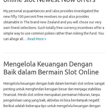
My personal acquaintances and i also provides investigated the
new fifty 100 percent free revolves no-put also provides
obtainable in The brand new Zealand and you will chose our very
own finest selections. Such totally free currency incentives offer a
simple way to use common pokies rather than risking the fund. You
can allege all…
Read More »
Mengelola Keuangan Dengan
Baik dalam Bermain Slot Online
Mengelola keuangan dengan baik dalam bermain slot online sangat
penting untuk menghindari kerugian besar dan menjaga stabilitas
finansial. Meski slot online merupakan permainan hiburan, tanpa
pengelolaan uang yang baik, aktivitas ini bisa berdampak negatif.
Berikut adalah beberapa tips untuk mengelola keuangan dengan