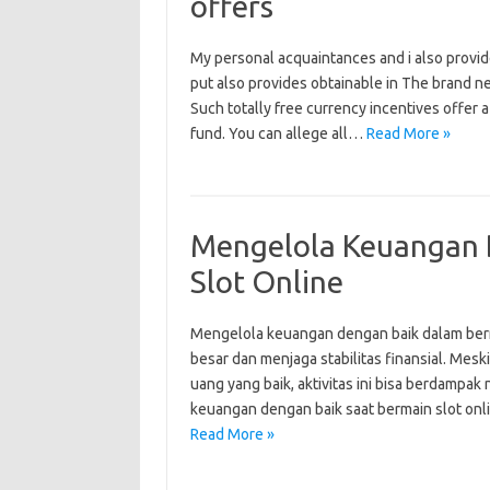
offers
My personal acquaintances and i also provid
put also provides obtainable in The brand n
Such totally free currency incentives offer 
fund. You can allege all…
Read More »
Mengelola Keuangan 
Slot Online
Mengelola keuangan dengan baik dalam berm
besar dan menjaga stabilitas finansial. Mes
uang yang baik, aktivitas ini bisa berdampak
keuangan dengan baik saat bermain slot onl
Read More »