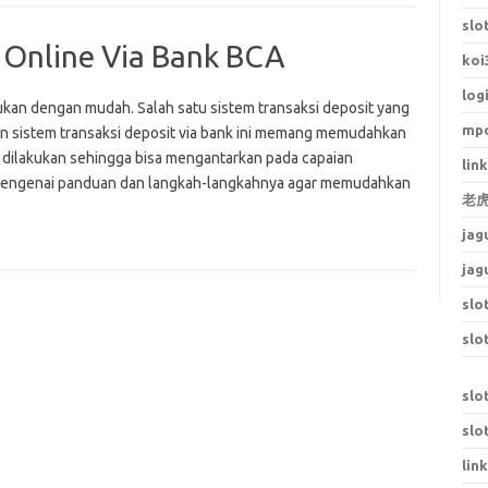
slo
 Online Via Bank BCA
koi
log
akukan dengan mudah. Salah satu sistem transaksi deposit yang
mpo
n sistem transaksi deposit via bank ini memang memudahkan
 dilakukan sehingga bisa mengantarkan pada capaian
lin
 mengenai panduan dan langkah-langkahnya agar memudahkan
老
jag
jag
slo
slo
slo
slo
lin