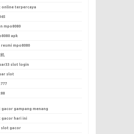
t online terpercaya
365
in mpo8080
8080 apk
k resmi mpo8080
虎机
uar33 slot login
uar slot
t777
t88
t gacor gampang menang
t gacor hari ini
k slot gacor