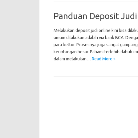
Panduan Deposit Judi
Melakukan deposit judi online kini bisa dil
umum dilakukan adalah via bank BCA. Denga
para bettor. Prosesnya juga sangat gampang
keuntungan besar. Pahami terlebih dahulu
dalam melakukan…
Read More »