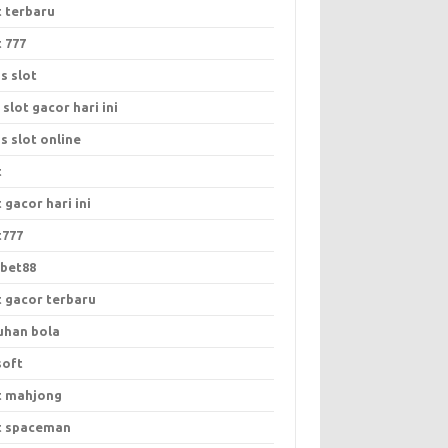
t terbaru
t 777
us slot
k slot gacor hari ini
us slot online
t
t gacor hari ini
t777
bet88
t gacor terbaru
uhan bola
soft
t mahjong
t spaceman