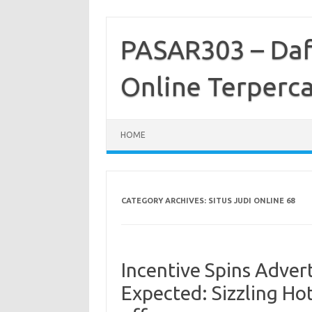
Skip
to
content
PASAR303 – Daft
Online Terperc
HOME
CATEGORY ARCHIVES:
SITUS JUDI ONLINE 68
Incentive Spins Adver
Expected: Sizzling Ho