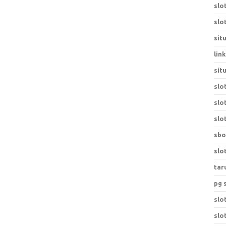
slo
slo
sit
lin
sit
slo
slo
slo
sbo
slo
tar
pg 
slo
slo