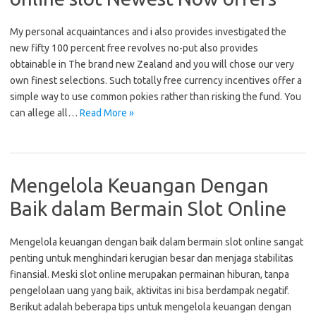
My personal acquaintances and i also provides investigated the
new fifty 100 percent free revolves no-put also provides
obtainable in The brand new Zealand and you will chose our very
own finest selections. Such totally free currency incentives offer a
simple way to use common pokies rather than risking the fund. You
can allege all…
Read More »
Mengelola Keuangan Dengan
Baik dalam Bermain Slot Online
Mengelola keuangan dengan baik dalam bermain slot online sangat
penting untuk menghindari kerugian besar dan menjaga stabilitas
finansial. Meski slot online merupakan permainan hiburan, tanpa
pengelolaan uang yang baik, aktivitas ini bisa berdampak negatif.
Berikut adalah beberapa tips untuk mengelola keuangan dengan