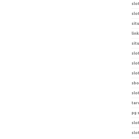
slo
slo
sit
lin
sit
slo
slo
slo
sbo
slo
tar
pg 
slo
slo