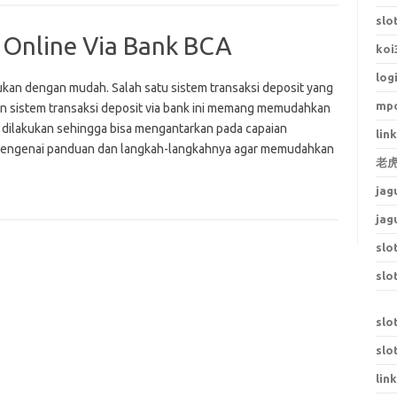
slo
 Online Via Bank BCA
koi
log
akukan dengan mudah. Salah satu sistem transaksi deposit yang
mpo
n sistem transaksi deposit via bank ini memang memudahkan
 dilakukan sehingga bisa mengantarkan pada capaian
lin
 mengenai panduan dan langkah-langkahnya agar memudahkan
老
jag
jag
slo
slo
slo
slo
lin