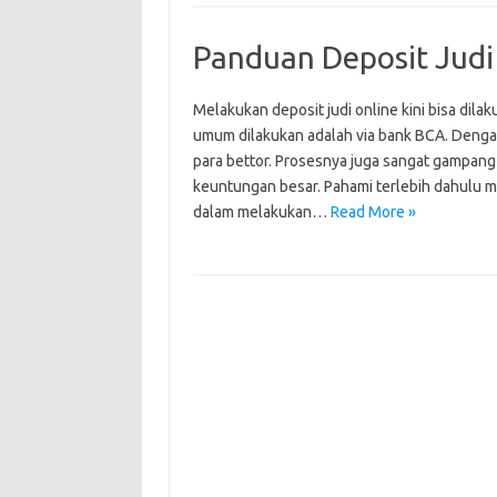
Panduan Deposit Judi
Melakukan deposit judi online kini bisa dil
umum dilakukan adalah via bank BCA. Denga
para bettor. Prosesnya juga sangat gampang
keuntungan besar. Pahami terlebih dahulu
dalam melakukan…
Read More »