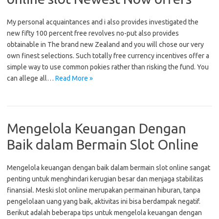
My personal acquaintances and i also provides investigated the
new fifty 100 percent free revolves no-put also provides
obtainable in The brand new Zealand and you will chose our very
own finest selections. Such totally free currency incentives offer a
simple way to use common pokies rather than risking the fund. You
can allege all…
Read More »
Mengelola Keuangan Dengan
Baik dalam Bermain Slot Online
Mengelola keuangan dengan baik dalam bermain slot online sangat
penting untuk menghindari kerugian besar dan menjaga stabilitas
finansial. Meski slot online merupakan permainan hiburan, tanpa
pengelolaan uang yang baik, aktivitas ini bisa berdampak negatif.
Berikut adalah beberapa tips untuk mengelola keuangan dengan