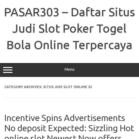
Skip
to
PASAR303 – Daftar Situs
content
Judi Slot Poker Togel
Bola Online Terpercaya
Menu
CATEGORY ARCHIVES:
SITUS JUDI SLOT ONLINE 32
Incentive Spins Advertisements
No deposit Expected: Sizzling Hot
online slot Newest Now offers