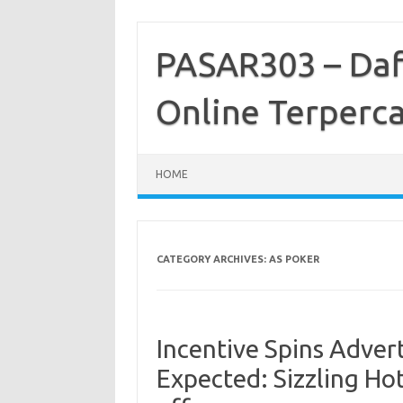
Skip
to
content
PASAR303 – Daft
Online Terperc
HOME
CATEGORY ARCHIVES:
AS POKER
Incentive Spins Adver
Expected: Sizzling Ho