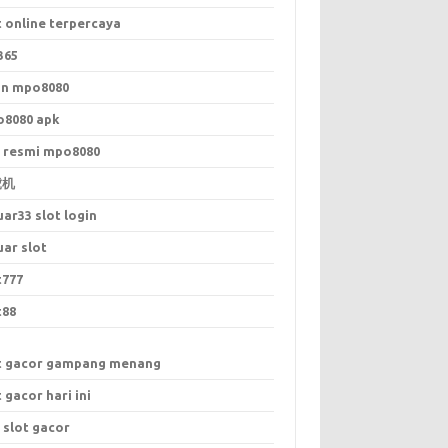
t online terpercaya
365
in mpo8080
8080 apk
k resmi mpo8080
虎机
uar33 slot login
uar slot
t777
t88
t gacor gampang menang
t gacor hari ini
k slot gacor